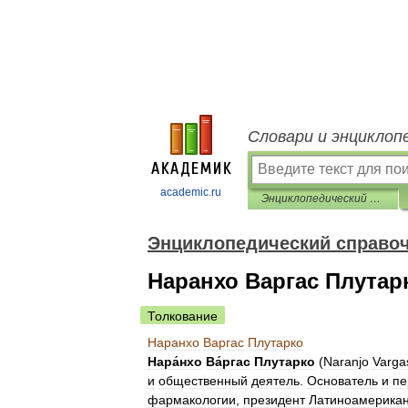
Словари и энциклоп
academic.ru
Энциклопедический справочник «Латинская Америка»
Энциклопедический справоч
Наранхо Варгас Плутар
Толкование
Наранхо
Варгас
Плутарко
Нара́нхо
Ва́ргас
Плутарко
(
Naranjo
Varga
и
общественный
деятель
.
Основатель
и
пе
фармакологии
,
президент
Латиноамерикан