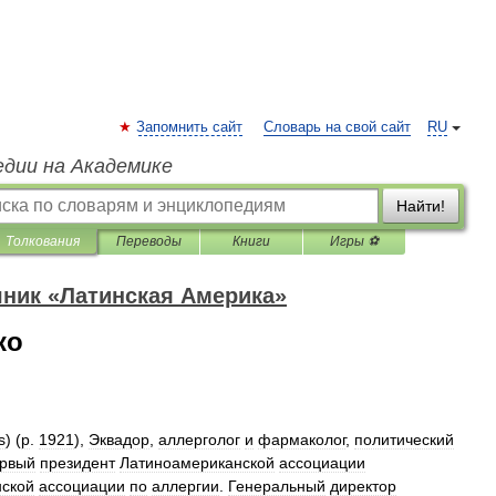
Запомнить сайт
Словарь на свой сайт
RU
едии на Академике
Найти!
Толкования
Переводы
Книги
Игры ⚽
ник «Латинская Америка»
ко
s
) (
р
.
1921
),
Эквадор
,
аллерголог
и
фармаколог
,
политический
рвый
президент
Латиноамериканской
ассоциации
ской
ассоциации
по
аллергии
.
Генеральный
директор