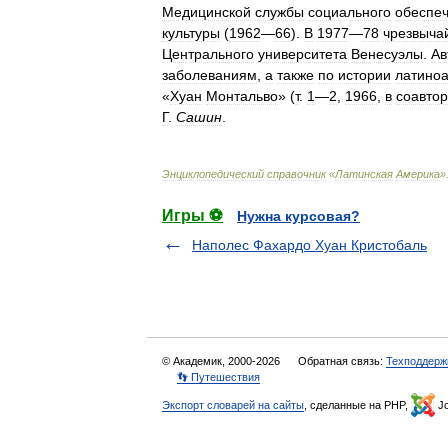
Медицинской
службы
социального
обеспе
культуры
(
1962
—
66
).
В
1977
—
78
чрезвыча
Центрального
университета
Венесуэлы
.
Ав
заболеваниям
,
а
также
по
истории
латино
«
Хуан
Монтальво
» (
т
.
1
—
2
,
1966
,
в
соавтор
Г
.
Сашин
.
Энциклопедический
справочник
«
Латинская
Америка
»
Игры ⚽
Нужна курсовая?
Наполес Фахардо Хуан Кристобаль
© Академик, 2000-2026
Обратная связь:
Техподдерж
👣 Путешествия
Экспорт словарей на сайты
, сделанные на PHP,
Jo