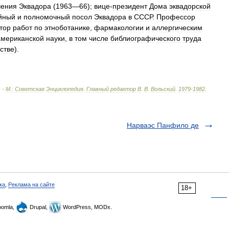
чения
Эквадора
(
1963
—
66
);
вице
-
президент
Дома
эквадорской
йный
и
полномочный
посол
Эквадора
в
СССР
.
Профессор
тор
работ
по
этноботанике
,
фармакологии
и
аллергическим
американской
науки
,
в
том
числе
библиографического
труда
стве
).
. -
М
.
:
Советская
Энциклопедия
.
Главный
редактор
В
.
В
.
Вольский
.
1979
-
1982
.
Нарваэс Панфило де
ка
,
Реклама на сайте
18+
omla,
Drupal,
WordPress, MODx.